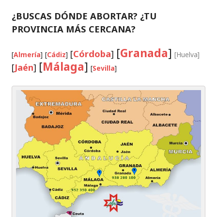
¿BUSCAS DÓNDE ABORTAR? ¿TU
PROVINCIA MÁS CERCANA?
[
Granada
]
[
Córdoba
]
[
Almería
]
[
Cádiz
]
[Huelva]
[
Málaga
]
[
Jaén
]
[
Sevilla
]