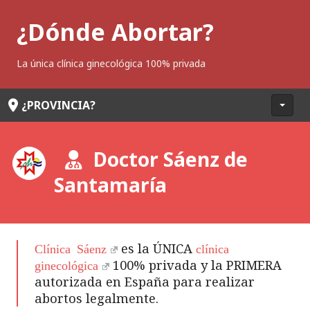
S
¿Dónde Abortar?
a
l
t
La única clínica ginecológica 100% privada
a
r
¿PROVINCIA?
a
l
c
Doctor Sáenz de
o
n
Santamaría
t
e
n
i
es la ÚNICA
Clínica Sáenz
clínica
d
100% privada y la PRIMERA
ginecológica
o
autorizada en España para realizar
abortos legalmente.